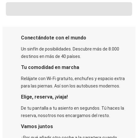
Conectándote con el mundo
Un sinfín de posibilidades. Descubre más de 8.000
destinos en más de 40 países.
Tu comodidad en marcha
Relájate con Wi-Fi gratuito, enchufes y espacio extra
para las piernas. Así son los autobuses modernos.
Elige, reserva, ¡viaja!
De tu pantalla a tu asiento en segundos. Tú haces la
reserva, nosotros nos encargamos del resto.
Vamos juntos
¿Por qué añadir otro coche a la carretera cuando