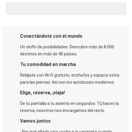
Conectándote con el mundo
Un sinfín de posibilidades. Descubre más de 8.000
destinos en más de 40 países.
Tu comodidad en marcha
Relájate con Wi-Fi gratuito, enchufes y espacio extra
para las piernas. Así son los autobuses modernos.
Elige, reserva, ¡viaja!
De tu pantalla a tu asiento en segundos. Tú haces la
reserva, nosotros nos encargamos del resto.
Vamos juntos
¿Por qué añadir otro coche a la carretera cuando