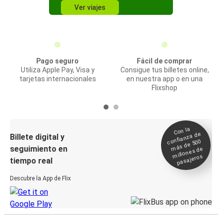
Ver viajes
Pago seguro
Fácil de comprar
Utiliza Apple Pay, Visa y
Consigue tus billetes online,
tarjetas internacionales
en nuestra app o en una
Flixshop
Con la
confianza de
Billete digital y
más de 500
seguimiento en
millones de
pasajeros
tiempo real
Descubre la App de Flix