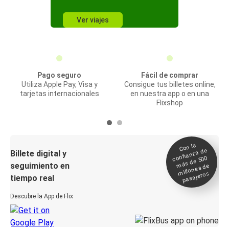
Ver viajes
Pago seguro
Fácil de comprar
Utiliza Apple Pay, Visa y
Consigue tus billetes online,
tarjetas internacionales
en nuestra app o en una
Flixshop
Con la
confianza de
Billete digital y
más de 500
seguimiento en
millones de
pasajeros
tiempo real
Descubre la App de Flix