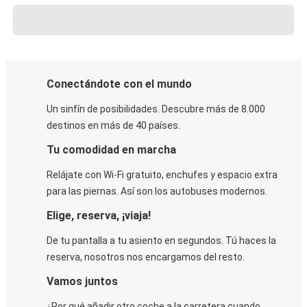
Conectándote con el mundo
Un sinfín de posibilidades. Descubre más de 8.000
destinos en más de 40 países.
Tu comodidad en marcha
Relájate con Wi-Fi gratuito, enchufes y espacio extra
para las piernas. Así son los autobuses modernos.
Elige, reserva, ¡viaja!
De tu pantalla a tu asiento en segundos. Tú haces la
reserva, nosotros nos encargamos del resto.
Vamos juntos
¿Por qué añadir otro coche a la carretera cuando