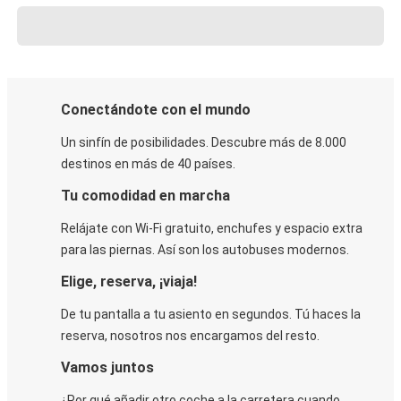
Conectándote con el mundo
Un sinfín de posibilidades. Descubre más de 8.000
destinos en más de 40 países.
Tu comodidad en marcha
Relájate con Wi-Fi gratuito, enchufes y espacio extra
para las piernas. Así son los autobuses modernos.
Elige, reserva, ¡viaja!
De tu pantalla a tu asiento en segundos. Tú haces la
reserva, nosotros nos encargamos del resto.
Vamos juntos
¿Por qué añadir otro coche a la carretera cuando