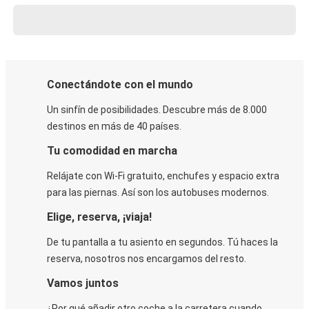
Conectándote con el mundo
Un sinfín de posibilidades. Descubre más de 8.000
destinos en más de 40 países.
Tu comodidad en marcha
Relájate con Wi-Fi gratuito, enchufes y espacio extra
para las piernas. Así son los autobuses modernos.
Elige, reserva, ¡viaja!
De tu pantalla a tu asiento en segundos. Tú haces la
reserva, nosotros nos encargamos del resto.
Vamos juntos
¿Por qué añadir otro coche a la carretera cuando