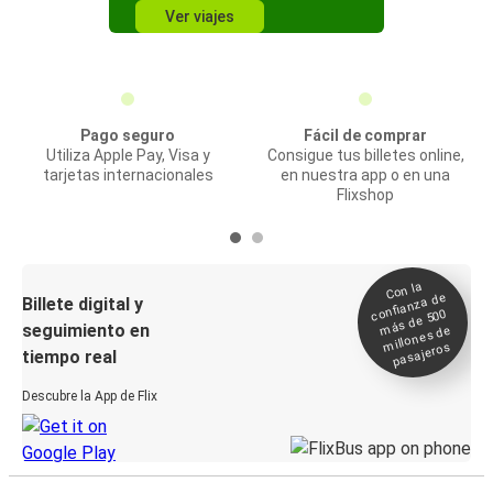
Ver viajes
Pago seguro
Fácil de comprar
Utiliza Apple Pay, Visa y
Consigue tus billetes online,
tarjetas internacionales
en nuestra app o en una
Flixshop
Con la
confianza de
Billete digital y
más de 500
seguimiento en
millones de
pasajeros
tiempo real
Descubre la App de Flix