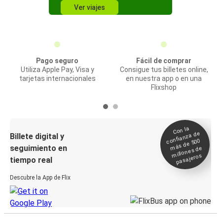
Ver viajes
Pago seguro
Fácil de comprar
Utiliza Apple Pay, Visa y
Consigue tus billetes online,
tarjetas internacionales
en nuestra app o en una
Flixshop
Con la
confianza de
Billete digital y
más de 500
seguimiento en
millones de
pasajeros
tiempo real
Descubre la App de Flix