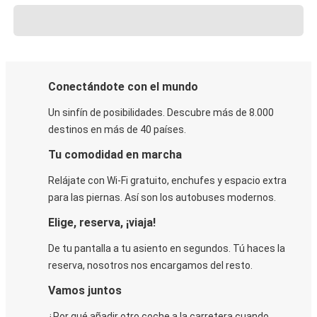
Conectándote con el mundo
Un sinfín de posibilidades. Descubre más de 8.000
destinos en más de 40 países.
Tu comodidad en marcha
Relájate con Wi-Fi gratuito, enchufes y espacio extra
para las piernas. Así son los autobuses modernos.
Elige, reserva, ¡viaja!
De tu pantalla a tu asiento en segundos. Tú haces la
reserva, nosotros nos encargamos del resto.
Vamos juntos
¿Por qué añadir otro coche a la carretera cuando