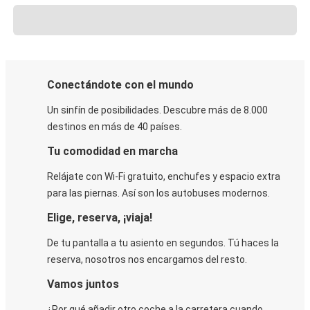
Conectándote con el mundo
Un sinfín de posibilidades. Descubre más de 8.000
destinos en más de 40 países.
Tu comodidad en marcha
Relájate con Wi-Fi gratuito, enchufes y espacio extra
para las piernas. Así son los autobuses modernos.
Elige, reserva, ¡viaja!
De tu pantalla a tu asiento en segundos. Tú haces la
reserva, nosotros nos encargamos del resto.
Vamos juntos
¿Por qué añadir otro coche a la carretera cuando