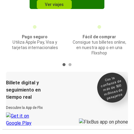
Ver viajes
Pago seguro
Fácil de comprar
Utiliza Apple Pay, Visa y
Consigue tus billetes online,
tarjetas internacionales
en nuestra app o en una
Flixshop
Con la
confianza de
Billete digital y
más de 500
seguimiento en
millones de
pasajeros
tiempo real
Descubre la App de Flix