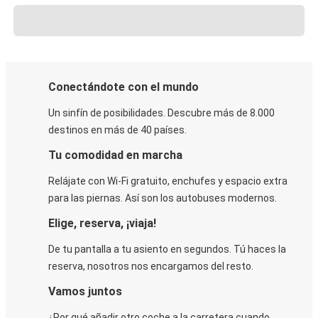
Conectándote con el mundo
Un sinfín de posibilidades. Descubre más de 8.000
destinos en más de 40 países.
Tu comodidad en marcha
Relájate con Wi-Fi gratuito, enchufes y espacio extra
para las piernas. Así son los autobuses modernos.
Elige, reserva, ¡viaja!
De tu pantalla a tu asiento en segundos. Tú haces la
reserva, nosotros nos encargamos del resto.
Vamos juntos
¿Por qué añadir otro coche a la carretera cuando