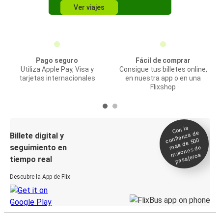
Ver viajes
Pago seguro
Fácil de comprar
Utiliza Apple Pay, Visa y
Consigue tus billetes online,
tarjetas internacionales
en nuestra app o en una
Flixshop
Con la
confianza de
Billete digital y
más de 500
seguimiento en
millones de
pasajeros
tiempo real
Descubre la App de Flix