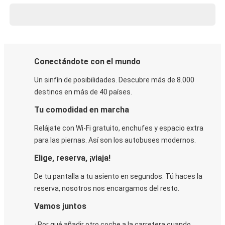
Conectándote con el mundo
Un sinfín de posibilidades. Descubre más de 8.000
destinos en más de 40 países.
Tu comodidad en marcha
Relájate con Wi-Fi gratuito, enchufes y espacio extra
para las piernas. Así son los autobuses modernos.
Elige, reserva, ¡viaja!
De tu pantalla a tu asiento en segundos. Tú haces la
reserva, nosotros nos encargamos del resto.
Vamos juntos
¿Por qué añadir otro coche a la carretera cuando