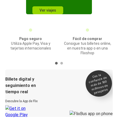
Ver viajes
Pago seguro
Fácil de comprar
Utiliza Apple Pay, Visa y
Consigue tus billetes online,
tarjetas internacionales
en nuestra app o en una
Flixshop
Con la
confianza de
Billete digital y
más de 500
seguimiento en
millones de
pasajeros
tiempo real
Descubre la App de Flix