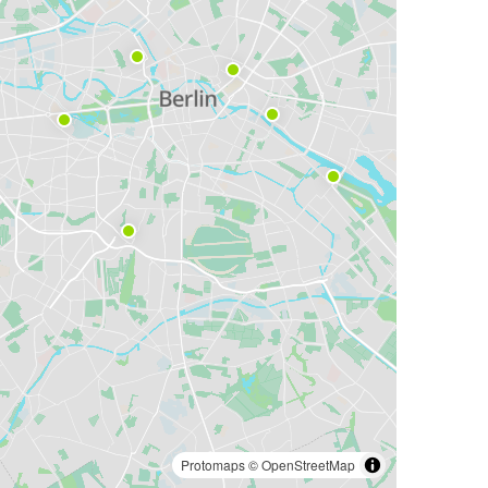
Protomaps
©
OpenStreetMap