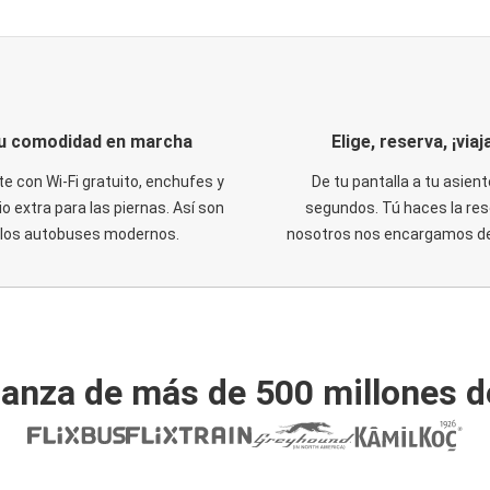
u comodidad en marcha
Elige, reserva, ¡viaja
te con Wi-Fi gratuito, enchufes y
De tu pantalla a tu asient
o extra para las piernas. Así son
segundos. Tú haces la res
los autobuses modernos.
nosotros nos encargamos del
ianza de más de 500 millones d