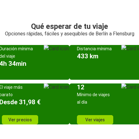
Qué esperar de tu viaje
Opciones rápidas, fáciles y asequibles de Berlín a Flensburg
Duración mínima
Distancia mínima
433 km
del viaje
4h 34min
12
El viaje más
barato
Mínimo de viajes
Desde 31,98 €
al día
Ver precios
Ver viajes