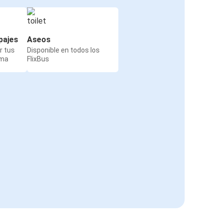
pajes
Aseos
r tus
Disponible en todos los
rma
FlixBus