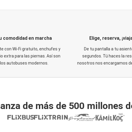
u comodidad en marcha
Elige, reserva, ¡viaja
te con Wi-Fi gratuito, enchufes y
De tu pantalla a tu asient
o extra para las piernas. Así son
segundos. Tú haces la res
los autobuses modernos.
nosotros nos encargamos del
ianza de más de 500 millones d