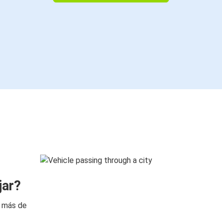
jar?
n más de