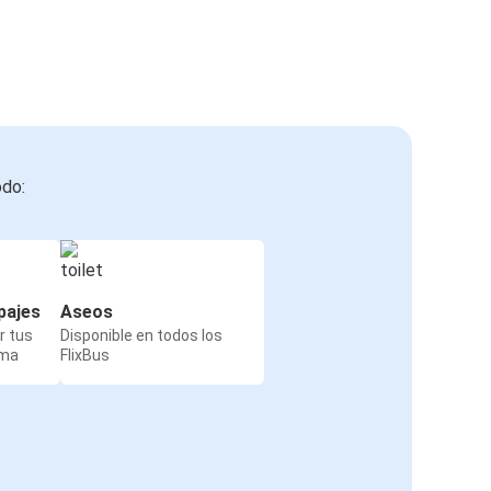
odo:
pajes
Aseos
r tus
Disponible en todos los
rma
FlixBus