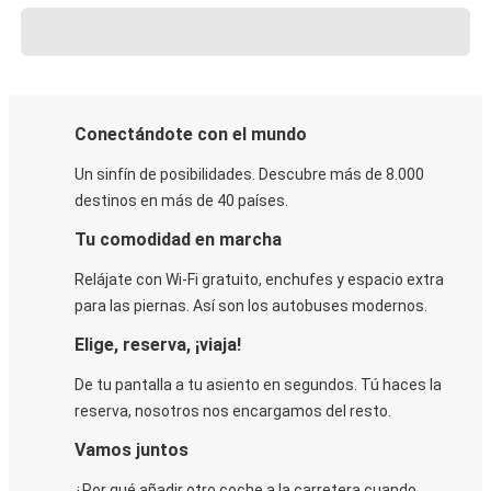
Conectándote con el mundo
Un sinfín de posibilidades. Descubre más de 8.000
destinos en más de 40 países.
Tu comodidad en marcha
Relájate con Wi-Fi gratuito, enchufes y espacio extra
para las piernas. Así son los autobuses modernos.
Elige, reserva, ¡viaja!
De tu pantalla a tu asiento en segundos. Tú haces la
reserva, nosotros nos encargamos del resto.
Vamos juntos
¿Por qué añadir otro coche a la carretera cuando