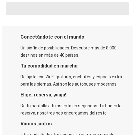
Conectándote con el mundo
Un sinfín de posibilidades. Descubre más de 8.000
destinos en más de 40 países.
Tu comodidad en marcha
Relájate con Wi-Fi gratuito, enchufes y espacio extra
para las piernas. Así son los autobuses modernos.
Elige, reserva, ¡viaja!
De tu pantalla a tu asiento en segundos. Tú haces la
reserva, nosotros nos encargamos del resto.
Vamos juntos
¿Por qué añadir otro coche a la carretera cuando