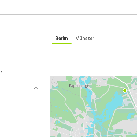
Berlín
Münster
e.