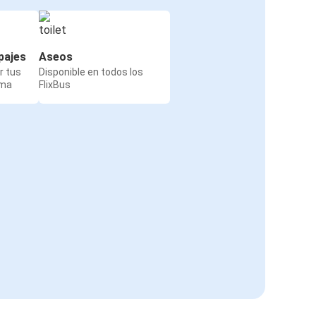
pajes
Aseos
r tus
Disponible en todos los
rma
FlixBus