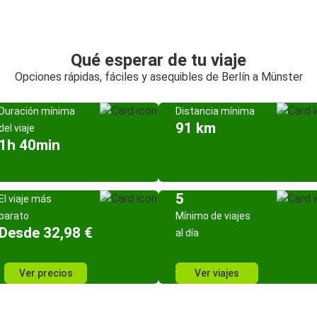
Qué esperar de tu viaje
Opciones rápidas, fáciles y asequibles de Berlín a Münster
Duración mínima
Distancia mínima
91 km
del viaje
1h 40min
5
El viaje más
barato
Mínimo de viajes
Desde 32,98 €
al día
Ver precios
Ver viajes