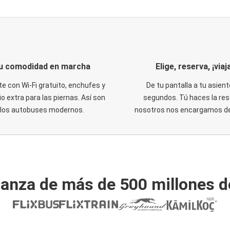
u comodidad en marcha
Elige, reserva, ¡viaja
te con Wi-Fi gratuito, enchufes y
De tu pantalla a tu asient
o extra para las piernas. Así son
segundos. Tú haces la res
los autobuses modernos.
nosotros nos encargamos del
ianza de más de 500 millones d