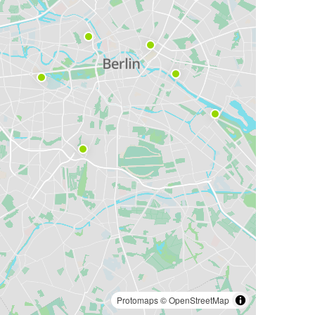
Protomaps
©
OpenStreetMap