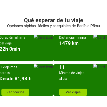
Qué esperar de tu viaje
Opciones rápidas, fáciles y asequibles de Berlín a Pärnu
Duración mínima
Distancia mínima
1479 km
del viaje
22h 0min
11
El viaje más
barato
Mínimo de viajes
Desde 81,98 €
al día
Ver precios
Ver viajes