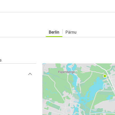
Berlín
Pärnu
e.