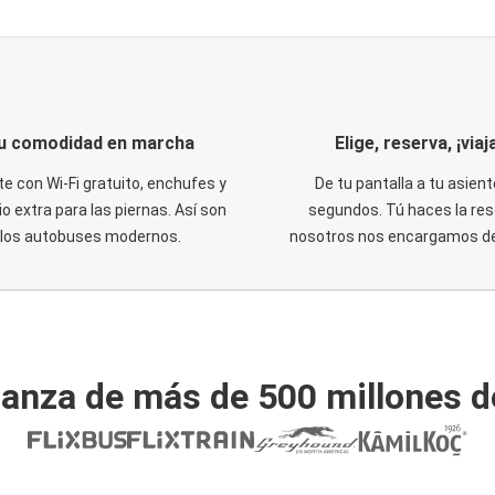
u comodidad en marcha
Elige, reserva, ¡viaja
te con Wi-Fi gratuito, enchufes y
De tu pantalla a tu asient
o extra para las piernas. Así son
segundos. Tú haces la res
los autobuses modernos.
nosotros nos encargamos del
ianza de más de 500 millones d