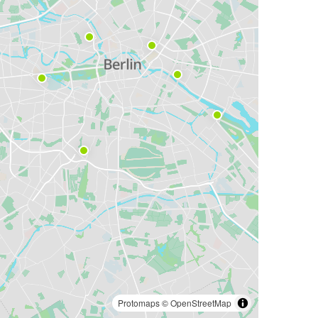
Protomaps
©
OpenStreetMap