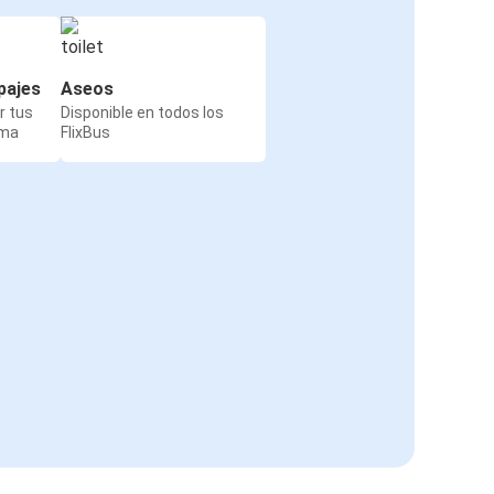
pajes
Aseos
r tus
Disponible en todos los
rma
FlixBus