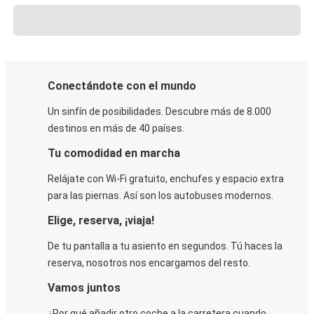
Conectándote con el mundo
Un sinfín de posibilidades. Descubre más de 8.000
destinos en más de 40 países.
Tu comodidad en marcha
Relájate con Wi-Fi gratuito, enchufes y espacio extra
para las piernas. Así son los autobuses modernos.
Elige, reserva, ¡viaja!
De tu pantalla a tu asiento en segundos. Tú haces la
reserva, nosotros nos encargamos del resto.
Vamos juntos
¿Por qué añadir otro coche a la carretera cuando