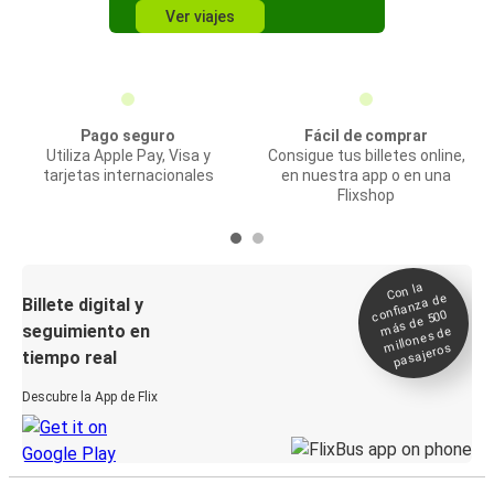
Ver viajes
Pago seguro
Fácil de comprar
Utiliza Apple Pay, Visa y
Consigue tus billetes online,
tarjetas internacionales
en nuestra app o en una
Flixshop
Con la
confianza de
Billete digital y
más de 500
seguimiento en
millones de
pasajeros
tiempo real
Descubre la App de Flix