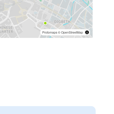
Protomaps
©
OpenStreetMap