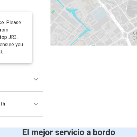
se. Please
from
top JR3.
 ensure you
t.
eth
El mejor servicio a bordo