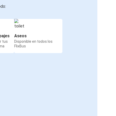
odo:
pajes
Aseos
r tus
Disponible en todos los
rma
FlixBus