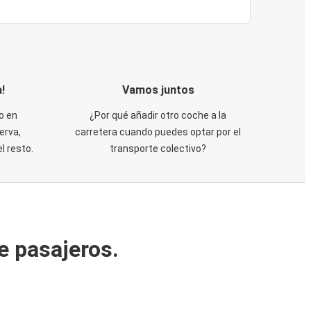
!
Vamos juntos
o en
¿Por qué añadir otro coche a la
erva,
carretera cuando puedes optar por el
 resto.
transporte colectivo?
e pasajeros.