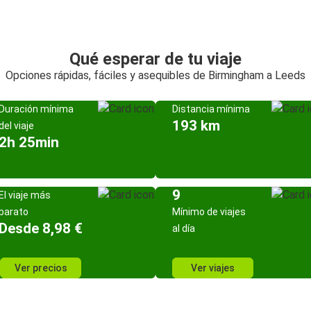
Qué esperar de tu viaje
Opciones rápidas, fáciles y asequibles de Birmingham a Leeds
Duración mínima
Distancia mínima
193 km
del viaje
2h 25min
9
El viaje más
barato
Mínimo de viajes
Desde 8,98 €
al día
Ver precios
Ver viajes