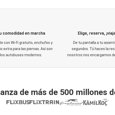
u comodidad en marcha
Elige, reserva, ¡viaja
te con Wi-Fi gratuito, enchufes y
De tu pantalla a tu asient
o extra para las piernas. Así son
segundos. Tú haces la res
los autobuses modernos.
nosotros nos encargamos del
ianza de más de 500 millones d