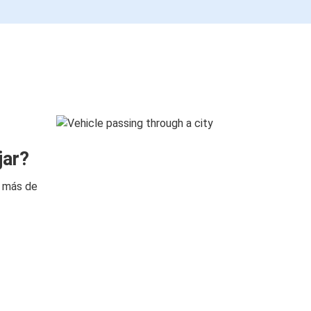
jar?
n más de