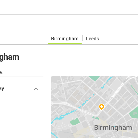
Birmingham
Leeds
ngham
e.
ay