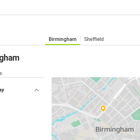
Birmingham
Sheffield
ngham
e.
ay