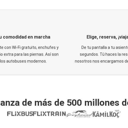
u comodidad en marcha
Elige, reserva, ¡viaja
te con Wi-Fi gratuito, enchufes y
De tu pantalla a tu asient
o extra para las piernas. Así son
segundos. Tú haces la res
los autobuses modernos.
nosotros nos encargamos del
ianza de más de 500 millones d