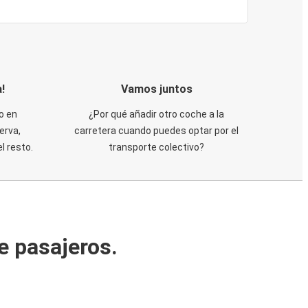
!
Vamos juntos
o en
¿Por qué añadir otro coche a la
erva,
carretera cuando puedes optar por el
 resto.
transporte colectivo?
e pasajeros.