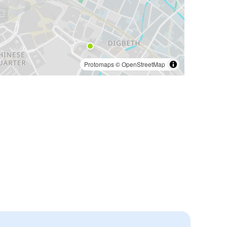
Protomaps
©
OpenStreetMap