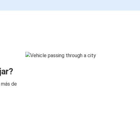
jar?
n más de