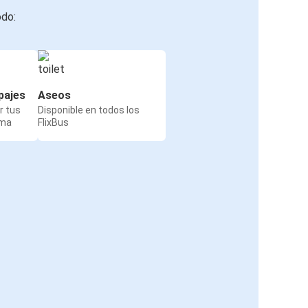
odo:
pajes
Aseos
r tus
Disponible en todos los
rma
FlixBus