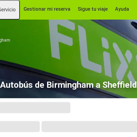
Gestionar mi reserva
Sigue tu viaje
Ayuda
Servicio
ngham
Autobús de Birmingham a Sheffield