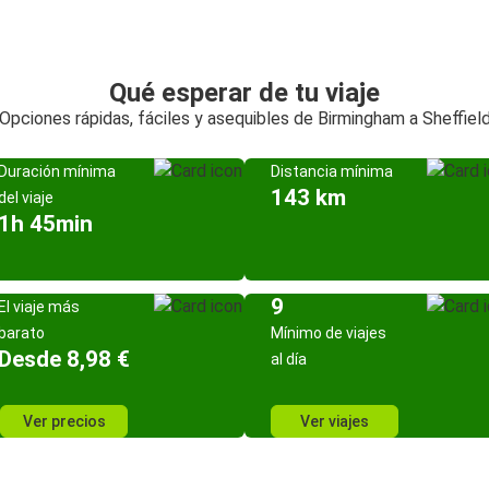
Qué esperar de tu viaje
Opciones rápidas, fáciles y asequibles de Birmingham a Sheffiel
Duración mínima
Distancia mínima
143 km
del viaje
1h 45min
9
El viaje más
barato
Mínimo de viajes
Desde 8,98 €
al día
Ver precios
Ver viajes