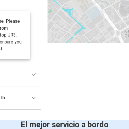
se. Please
from
top JR3.
 ensure you
t.
eth
El mejor servicio a bordo