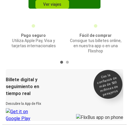
Ver viajes
Pago seguro
Fácil de comprar
Utiliza Apple Pay, Visa y
Consigue tus billetes online,
tarjetas internacionales
en nuestra app o en una
Flixshop
Con la
confianza de
Billete digital y
más de 500
seguimiento en
millones de
pasajeros
tiempo real
Descubre la App de Flix