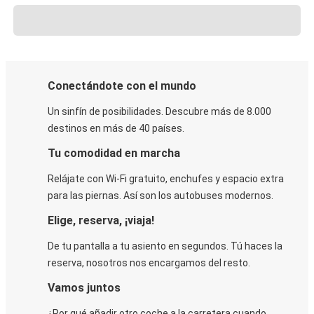
Conectándote con el mundo
Un sinfín de posibilidades. Descubre más de 8.000
destinos en más de 40 países.
Tu comodidad en marcha
Relájate con Wi-Fi gratuito, enchufes y espacio extra
para las piernas. Así son los autobuses modernos.
Elige, reserva, ¡viaja!
De tu pantalla a tu asiento en segundos. Tú haces la
reserva, nosotros nos encargamos del resto.
Vamos juntos
¿Por qué añadir otro coche a la carretera cuando