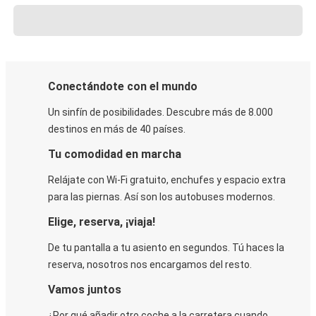
Conectándote con el mundo
Un sinfín de posibilidades. Descubre más de 8.000
destinos en más de 40 países.
Tu comodidad en marcha
Relájate con Wi-Fi gratuito, enchufes y espacio extra
para las piernas. Así son los autobuses modernos.
Elige, reserva, ¡viaja!
De tu pantalla a tu asiento en segundos. Tú haces la
reserva, nosotros nos encargamos del resto.
Vamos juntos
¿Por qué añadir otro coche a la carretera cuando