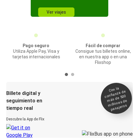
Ver viajes
Pago seguro
Fácil de comprar
Utiliza Apple Pay, Visa y
Consigue tus billetes online,
tarjetas internacionales
en nuestra app o en una
Flixshop
Con la
confianza de
Billete digital y
más de 500
seguimiento en
millones de
pasajeros
tiempo real
Descubre la App de Flix