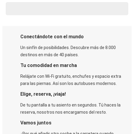
Conectándote con el mundo
Un sinfín de posibilidades. Descubre más de 8.000
destinos en más de 40 países.
Tu comodidad en marcha
Relájate con Wi-Fi gratuito, enchufes y espacio extra
para las piernas. Así son los autobuses modernos.
Elige, reserva, ¡viaja!
De tu pantalla a tu asiento en segundos. Tú haces la
reserva, nosotros nos encargamos del resto.
Vamos juntos
¿Por qué añadir otro coche a la carretera cuando