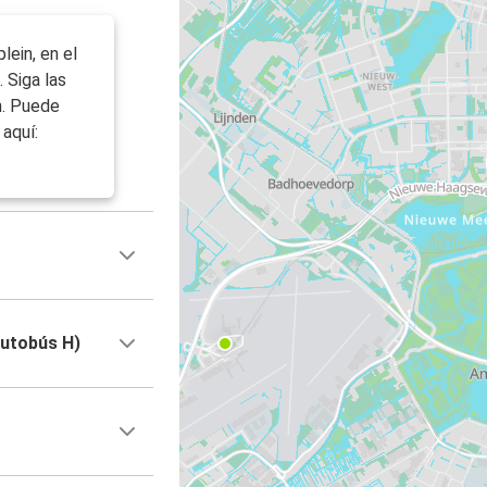
lein, en el
. Siga las
n. Puede
aquí:
autobús H)