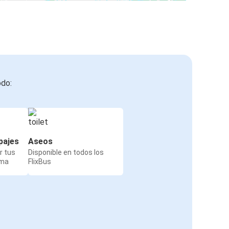
odo:
pajes
Aseos
r tus
Disponible en todos los
rma
FlixBus