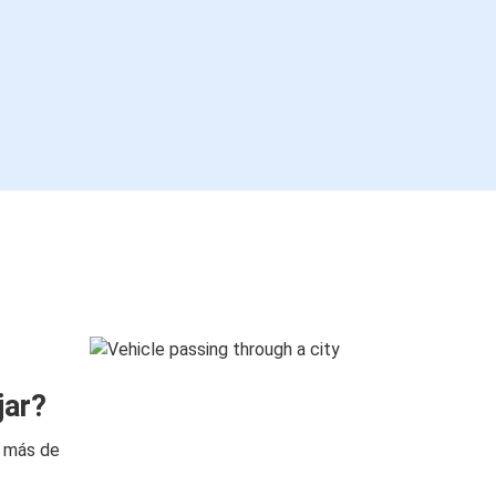
jar?
n más de