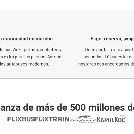
u comodidad en marcha
Elige, reserva, ¡viaja
te con Wi-Fi gratuito, enchufes y
De tu pantalla a tu asient
o extra para las piernas. Así son
segundos. Tú haces la res
los autobuses modernos.
nosotros nos encargamos del
ianza de más de 500 millones d