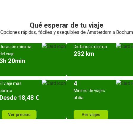
Qué esperar de tu viaje
Opciones rápidas, fáciles y asequibles de Ámsterdam a Bochum
Duración mínima
Distancia mínima
232 km
del viaje
3h 20min
4
El viaje más
barato
Mínimo de viajes
Desde 18,48 €
al día
Ver precios
Ver viajes