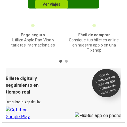
Ver viajes
Pago seguro
Fácil de comprar
Utiliza Apple Pay, Visa y
Consigue tus billetes online,
tarjetas internacionales
en nuestra app o en una
Flixshop
Con la
confianza de
Billete digital y
más de 500
seguimiento en
millones de
pasajeros
tiempo real
Descubre la App de Flix