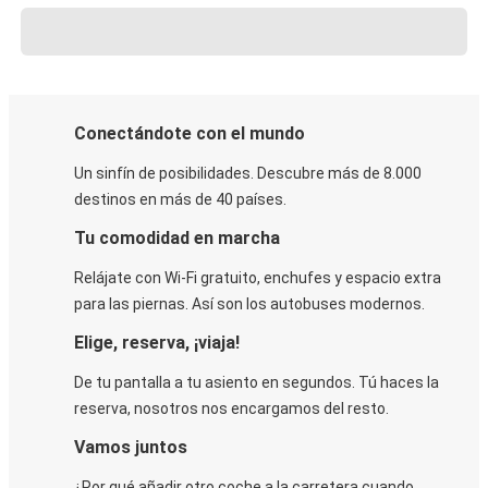
Conectándote con el mundo
Un sinfín de posibilidades. Descubre más de 8.000
destinos en más de 40 países.
Tu comodidad en marcha
Relájate con Wi-Fi gratuito, enchufes y espacio extra
para las piernas. Así son los autobuses modernos.
Elige, reserva, ¡viaja!
De tu pantalla a tu asiento en segundos. Tú haces la
reserva, nosotros nos encargamos del resto.
Vamos juntos
¿Por qué añadir otro coche a la carretera cuando