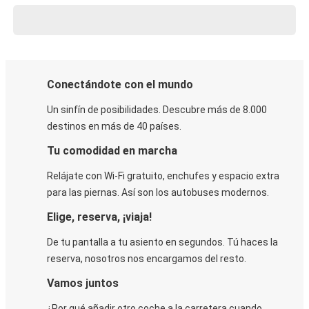
Conectándote con el mundo
Un sinfín de posibilidades. Descubre más de 8.000
destinos en más de 40 países.
Tu comodidad en marcha
Relájate con Wi-Fi gratuito, enchufes y espacio extra
para las piernas. Así son los autobuses modernos.
Elige, reserva, ¡viaja!
De tu pantalla a tu asiento en segundos. Tú haces la
reserva, nosotros nos encargamos del resto.
Vamos juntos
¿Por qué añadir otro coche a la carretera cuando