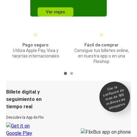
Ver viajes
Pago seguro
Fácil de comprar
Utiliza Apple Pay, Visa y
Consigue tus billetes online,
tarjetas internacionales
en nuestra app o en una
Flixshop
Con la
confianza de
Billete digital y
más de 500
seguimiento en
millones de
pasajeros
tiempo real
Descubre la App de Flix