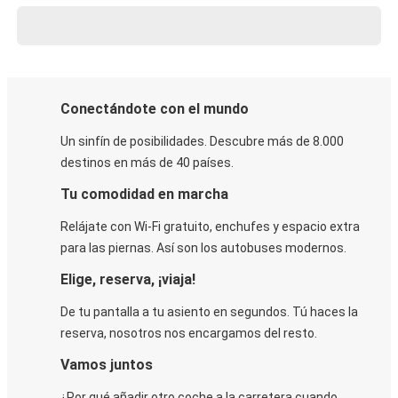
Conectándote con el mundo
Un sinfín de posibilidades. Descubre más de 8.000
destinos en más de 40 países.
Tu comodidad en marcha
Relájate con Wi-Fi gratuito, enchufes y espacio extra
para las piernas. Así son los autobuses modernos.
Elige, reserva, ¡viaja!
De tu pantalla a tu asiento en segundos. Tú haces la
reserva, nosotros nos encargamos del resto.
Vamos juntos
¿Por qué añadir otro coche a la carretera cuando