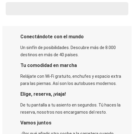
Conectándote con el mundo
Un sinfín de posibilidades. Descubre más de 8.000
destinos en más de 40 países.
Tu comodidad en marcha
Relájate con Wi-Fi gratuito, enchufes y espacio extra
para las piernas. Así son los autobuses modernos.
Elige, reserva, ¡viaja!
De tu pantalla a tu asiento en segundos. Tú haces la
reserva, nosotros nos encargamos del resto.
Vamos juntos
¿Por qué añadir otro coche a la carretera cuando