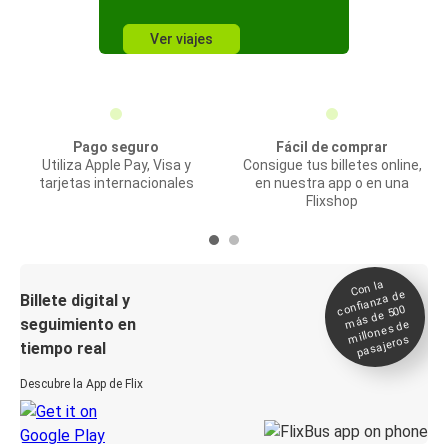
Ver viajes
Pago seguro
Fácil de comprar
Utiliza Apple Pay, Visa y
Consigue tus billetes online,
tarjetas internacionales
en nuestra app o en una
Flixshop
Con la
confianza de
Billete digital y
más de 500
seguimiento en
millones de
pasajeros
tiempo real
Descubre la App de Flix