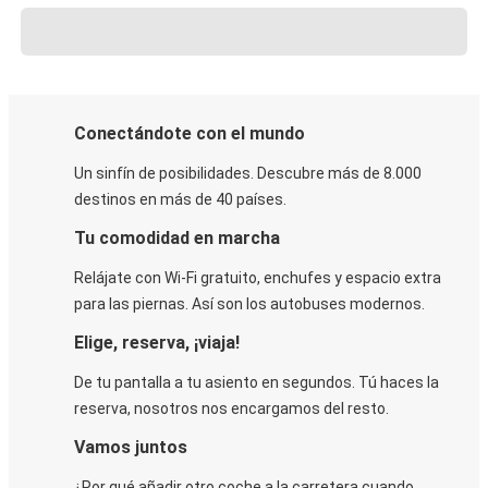
Conectándote con el mundo
Un sinfín de posibilidades. Descubre más de 8.000
destinos en más de 40 países.
Tu comodidad en marcha
Relájate con Wi-Fi gratuito, enchufes y espacio extra
para las piernas. Así son los autobuses modernos.
Elige, reserva, ¡viaja!
De tu pantalla a tu asiento en segundos. Tú haces la
reserva, nosotros nos encargamos del resto.
Vamos juntos
¿Por qué añadir otro coche a la carretera cuando