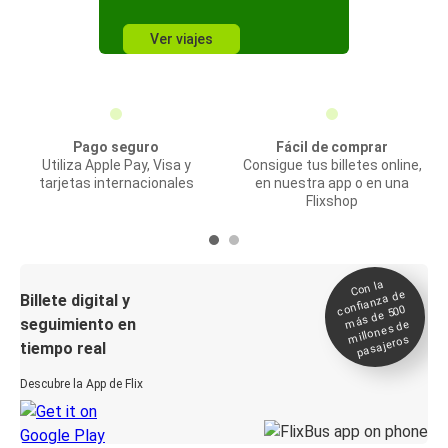
Ver viajes
Pago seguro
Fácil de comprar
Utiliza Apple Pay, Visa y
Consigue tus billetes online,
tarjetas internacionales
en nuestra app o en una
Flixshop
Con la
confianza de
Billete digital y
más de 500
seguimiento en
millones de
pasajeros
tiempo real
Descubre la App de Flix