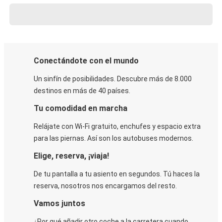
Conectándote con el mundo
Un sinfín de posibilidades. Descubre más de 8.000
destinos en más de 40 países.
Tu comodidad en marcha
Relájate con Wi-Fi gratuito, enchufes y espacio extra
para las piernas. Así son los autobuses modernos.
Elige, reserva, ¡viaja!
De tu pantalla a tu asiento en segundos. Tú haces la
reserva, nosotros nos encargamos del resto.
Vamos juntos
¿Por qué añadir otro coche a la carretera cuando