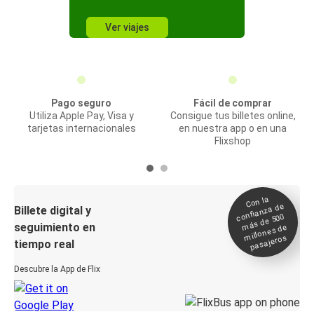
Ver viajes
Pago seguro
Fácil de comprar
Utiliza Apple Pay, Visa y
Consigue tus billetes online,
tarjetas internacionales
en nuestra app o en una
Flixshop
Con la
confianza de
Billete digital y
más de 500
seguimiento en
millones de
pasajeros
tiempo real
Descubre la App de Flix