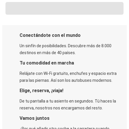
Conectándote con el mundo
Un sinfín de posibilidades. Descubre más de 8.000
destinos en más de 40 países.
Tu comodidad en marcha
Relájate con Wi-Fi gratuito, enchufes y espacio extra
para las piernas. Así son los autobuses modernos.
Elige, reserva, ¡viaja!
De tu pantalla a tu asiento en segundos. Tú haces la
reserva, nosotros nos encargamos del resto.
Vamos juntos
¿Por qué añadir otro coche a la carretera cuando