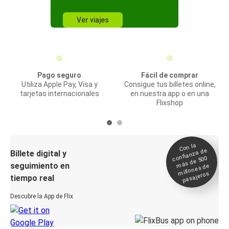
Ver viajes
Pago seguro
Fácil de comprar
Utiliza Apple Pay, Visa y
Consigue tus billetes online,
tarjetas internacionales
en nuestra app o en una
Flixshop
Con la
confianza de
Billete digital y
más de 500
seguimiento en
millones de
pasajeros
tiempo real
Descubre la App de Flix