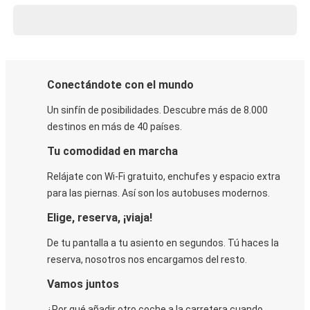
Conectándote con el mundo
Un sinfín de posibilidades. Descubre más de 8.000
destinos en más de 40 países.
Tu comodidad en marcha
Relájate con Wi-Fi gratuito, enchufes y espacio extra
para las piernas. Así son los autobuses modernos.
Elige, reserva, ¡viaja!
De tu pantalla a tu asiento en segundos. Tú haces la
reserva, nosotros nos encargamos del resto.
Vamos juntos
¿Por qué añadir otro coche a la carretera cuando