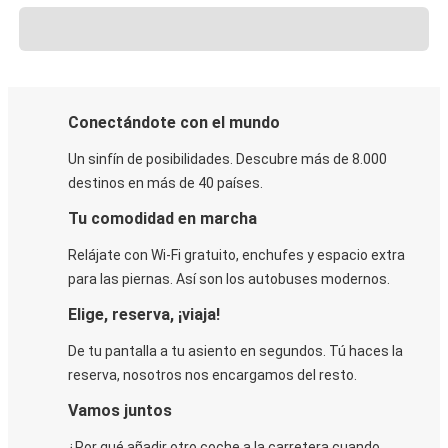
Conectándote con el mundo
Un sinfín de posibilidades. Descubre más de 8.000
destinos en más de 40 países.
Tu comodidad en marcha
Relájate con Wi-Fi gratuito, enchufes y espacio extra
para las piernas. Así son los autobuses modernos.
Elige, reserva, ¡viaja!
De tu pantalla a tu asiento en segundos. Tú haces la
reserva, nosotros nos encargamos del resto.
Vamos juntos
¿Por qué añadir otro coche a la carretera cuando