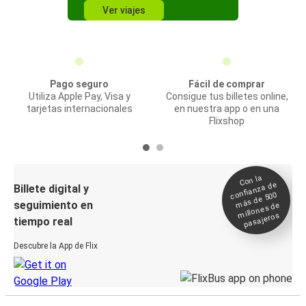
Ver viajes
Pago seguro
Fácil de comprar
Utiliza Apple Pay, Visa y
Consigue tus billetes online,
tarjetas internacionales
en nuestra app o en una
Flixshop
Con la
confianza de
Billete digital y
más de 500
seguimiento en
millones de
pasajeros
tiempo real
Descubre la App de Flix