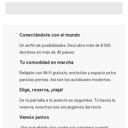
Conectándote con el mundo
Un sinfín de posibilidades. Descubre más de 8.000
destinos en más de 40 países.
Tu comodidad en marcha
Relájate con Wi-Fi gratuito, enchufes y espacio extra
para las piernas. Así son los autobuses modernos.
Elige, reserva, ¡viaja!
De tu pantalla a tu asiento en segundos. Tú haces la
reserva, nosotros nos encargamos del resto.
Vamos juntos
¿Por qué añadir otro coche a la carretera cuando