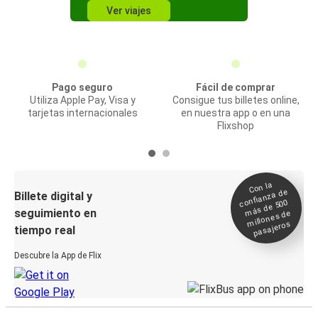
Ver viajes
Pago seguro
Fácil de comprar
Utiliza Apple Pay, Visa y
Consigue tus billetes online,
tarjetas internacionales
en nuestra app o en una
Flixshop
Con la
confianza de
Billete digital y
más de 500
seguimiento en
millones de
pasajeros
tiempo real
Descubre la App de Flix