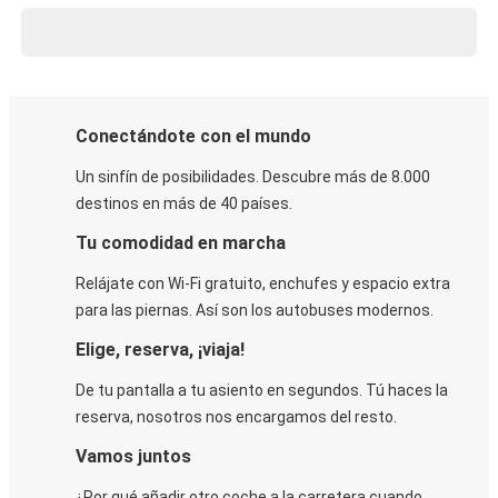
Conectándote con el mundo
Un sinfín de posibilidades. Descubre más de 8.000
destinos en más de 40 países.
Tu comodidad en marcha
Relájate con Wi-Fi gratuito, enchufes y espacio extra
para las piernas. Así son los autobuses modernos.
Elige, reserva, ¡viaja!
De tu pantalla a tu asiento en segundos. Tú haces la
reserva, nosotros nos encargamos del resto.
Vamos juntos
¿Por qué añadir otro coche a la carretera cuando