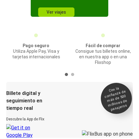
Ver viajes
Pago seguro
Fácil de comprar
Utiliza Apple Pay, Visa y
Consigue tus billetes online,
tarjetas internacionales
en nuestra app o en una
Flixshop
Con la
confianza de
Billete digital y
más de 500
seguimiento en
millones de
pasajeros
tiempo real
Descubre la App de Flix