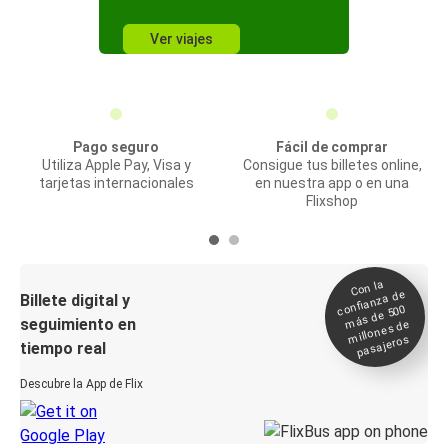
Ver viajes
Pago seguro
Fácil de comprar
Utiliza Apple Pay, Visa y
Consigue tus billetes online,
tarjetas internacionales
en nuestra app o en una
Flixshop
Con la
confianza de
Billete digital y
más de 500
seguimiento en
millones de
pasajeros
tiempo real
Descubre la App de Flix