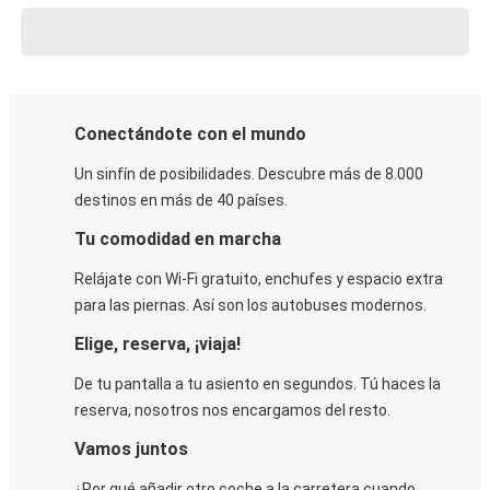
Conectándote con el mundo
Un sinfín de posibilidades. Descubre más de 8.000
destinos en más de 40 países.
Tu comodidad en marcha
Relájate con Wi-Fi gratuito, enchufes y espacio extra
para las piernas. Así son los autobuses modernos.
Elige, reserva, ¡viaja!
De tu pantalla a tu asiento en segundos. Tú haces la
reserva, nosotros nos encargamos del resto.
Vamos juntos
¿Por qué añadir otro coche a la carretera cuando