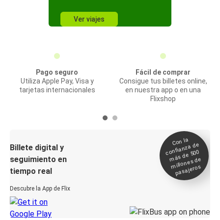
Ver viajes
Pago seguro
Fácil de comprar
Utiliza Apple Pay, Visa y
Consigue tus billetes online,
tarjetas internacionales
en nuestra app o en una
Flixshop
Con la
confianza de
Billete digital y
más de 500
seguimiento en
millones de
pasajeros
tiempo real
Descubre la App de Flix