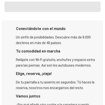
Conectándote con el mundo
Un sinfín de posibilidades. Descubre más de 8.000
destinos en más de 40 países.
Tu comodidad en marcha
Relájate con Wi-Fi gratuito, enchufes y espacio extra
para las piernas. Así son los autobuses modernos.
Elige, reserva, ¡viaja!
De tu pantalla a tu asiento en segundos. Tú haces la
reserva, nosotros nos encargamos del resto.
Vamos juntos
¿Por qué añadir otro coche a la carretera cuando