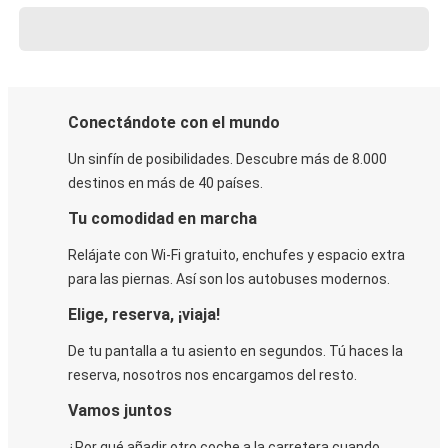
Conectándote con el mundo
Un sinfín de posibilidades. Descubre más de 8.000
destinos en más de 40 países.
Tu comodidad en marcha
Relájate con Wi-Fi gratuito, enchufes y espacio extra
para las piernas. Así son los autobuses modernos.
Elige, reserva, ¡viaja!
De tu pantalla a tu asiento en segundos. Tú haces la
reserva, nosotros nos encargamos del resto.
Vamos juntos
¿Por qué añadir otro coche a la carretera cuando