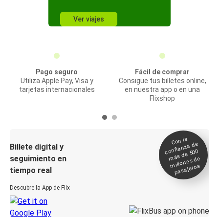
Ver viajes
Pago seguro
Fácil de comprar
Utiliza Apple Pay, Visa y
Consigue tus billetes online,
tarjetas internacionales
en nuestra app o en una
Flixshop
Con la
confianza de
Billete digital y
más de 500
seguimiento en
millones de
pasajeros
tiempo real
Descubre la App de Flix