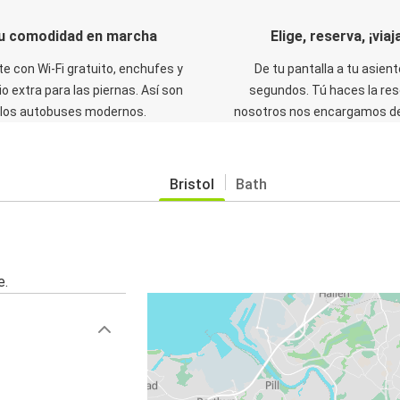
u comodidad en marcha
Elige, reserva, ¡viaja
te con Wi-Fi gratuito, enchufes y
De tu pantalla a tu asient
o extra para las piernas. Así son
segundos. Tú haces la res
los autobuses modernos.
nosotros nos encargamos del
Bristol
Bath
l
e.