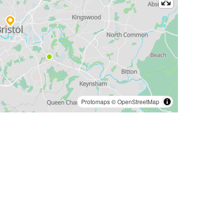
Protomaps
©
OpenStreetMap