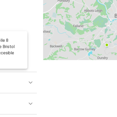
lle 8
 Bristol
ccesible