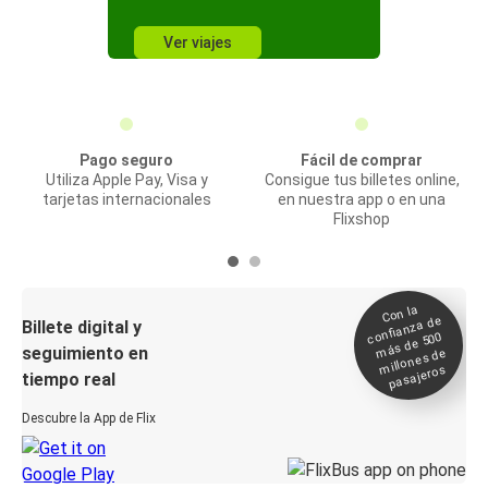
Ver viajes
Pago seguro
Fácil de comprar
Utiliza Apple Pay, Visa y
Consigue tus billetes online,
tarjetas internacionales
en nuestra app o en una
Flixshop
Con la
confianza de
Billete digital y
más de 500
seguimiento en
millones de
pasajeros
tiempo real
Descubre la App de Flix