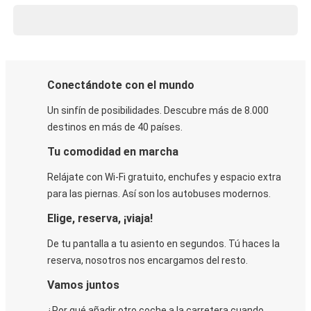
Conectándote con el mundo
Un sinfín de posibilidades. Descubre más de 8.000
destinos en más de 40 países.
Tu comodidad en marcha
Relájate con Wi-Fi gratuito, enchufes y espacio extra
para las piernas. Así son los autobuses modernos.
Elige, reserva, ¡viaja!
De tu pantalla a tu asiento en segundos. Tú haces la
reserva, nosotros nos encargamos del resto.
Vamos juntos
¿Por qué añadir otro coche a la carretera cuando