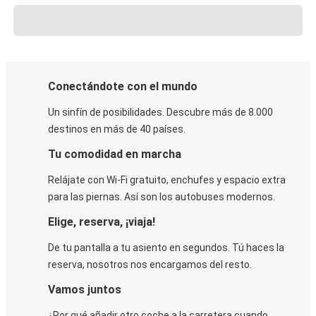
Conectándote con el mundo
Un sinfín de posibilidades. Descubre más de 8.000
destinos en más de 40 países.
Tu comodidad en marcha
Relájate con Wi-Fi gratuito, enchufes y espacio extra
para las piernas. Así son los autobuses modernos.
Elige, reserva, ¡viaja!
De tu pantalla a tu asiento en segundos. Tú haces la
reserva, nosotros nos encargamos del resto.
Vamos juntos
¿Por qué añadir otro coche a la carretera cuando