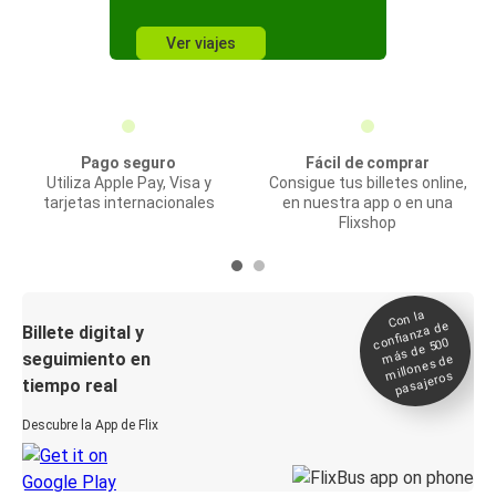
Ver viajes
Pago seguro
Fácil de comprar
Utiliza Apple Pay, Visa y
Consigue tus billetes online,
tarjetas internacionales
en nuestra app o en una
Flixshop
Con la
confianza de
Billete digital y
más de 500
seguimiento en
millones de
pasajeros
tiempo real
Descubre la App de Flix