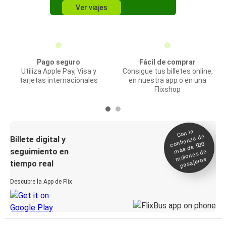
Ver viajes
Pago seguro
Fácil de comprar
Utiliza Apple Pay, Visa y
Consigue tus billetes online,
tarjetas internacionales
en nuestra app o en una
Flixshop
Con la
confianza de
Billete digital y
más de 500
seguimiento en
millones de
pasajeros
tiempo real
Descubre la App de Flix