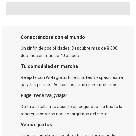
Conectándote con el mundo
Un sinfín de posibilidades. Descubre más de 8.000
destinos en más de 40 países.
Tu comodidad en marcha
Relájate con Wi-Fi gratuito, enchufes y espacio extra
para las piernas. Así son los autobuses modernos.
Elige, reserva, ¡viaja!
De tu pantalla a tu asiento en segundos. Tú haces la
reserva, nosotros nos encargamos del resto.
Vamos juntos
¿Por qué añadir otro coche a la carretera cuando