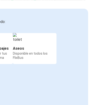
odo:
pajes
Aseos
r tus
Disponible en todos los
rma
FlixBus