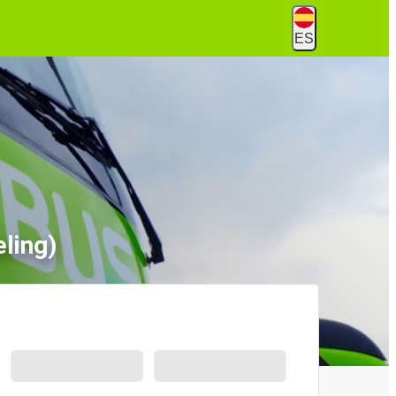
ES
ling)