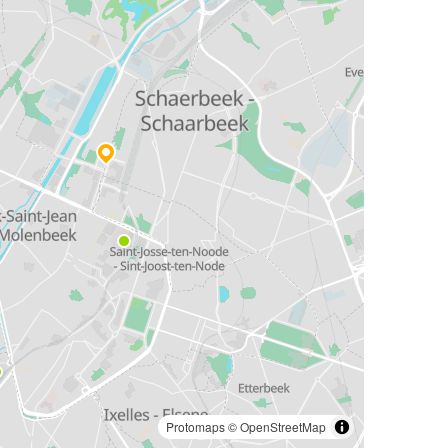
Protomaps
©
OpenStreetMap