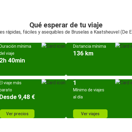
Qué esperar de tu viaje
s rápidas, fáciles y asequibles de Bruselas a Kaatsheuvel (De E
Duración mínima
Distancia mínima
136 km
del viaje
2h 40min
1
El viaje más
barato
Mínimo de viajes
Desde 9,48 €
al día
Ver precios
Ver viajes