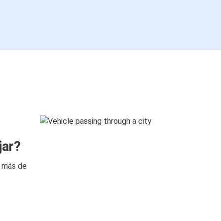
jar?
n más de