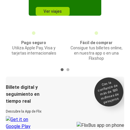
Ver viajes
Pago seguro
Fácil de comprar
Utiliza Apple Pay, Visa y
Consigue tus billetes online,
tarjetas internacionales
en nuestra app o en una
Flixshop
Con la
confianza de
Billete digital y
más de 500
seguimiento en
millones de
pasajeros
tiempo real
Descubre la App de Flix