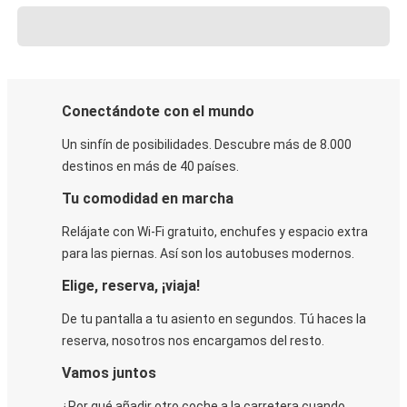
Conectándote con el mundo
Un sinfín de posibilidades. Descubre más de 8.000
destinos en más de 40 países.
Tu comodidad en marcha
Relájate con Wi-Fi gratuito, enchufes y espacio extra
para las piernas. Así son los autobuses modernos.
Elige, reserva, ¡viaja!
De tu pantalla a tu asiento en segundos. Tú haces la
reserva, nosotros nos encargamos del resto.
Vamos juntos
¿Por qué añadir otro coche a la carretera cuando