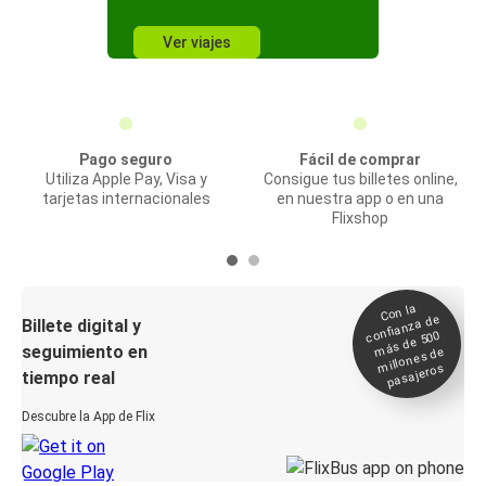
Ver viajes
Pago seguro
Fácil de comprar
Utiliza Apple Pay, Visa y
Consigue tus billetes online,
tarjetas internacionales
en nuestra app o en una
Flixshop
Con la
confianza de
Billete digital y
más de 500
seguimiento en
millones de
pasajeros
tiempo real
Descubre la App de Flix