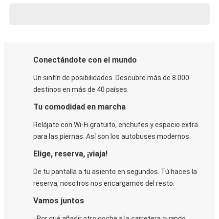
Conectándote con el mundo
Un sinfín de posibilidades. Descubre más de 8.000
destinos en más de 40 países.
Tu comodidad en marcha
Relájate con Wi-Fi gratuito, enchufes y espacio extra
para las piernas. Así son los autobuses modernos.
Elige, reserva, ¡viaja!
De tu pantalla a tu asiento en segundos. Tú haces la
reserva, nosotros nos encargamos del resto.
Vamos juntos
¿Por qué añadir otro coche a la carretera cuando