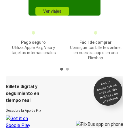
Ver viajes
Pago seguro
Fácil de comprar
Utiliza Apple Pay, Visa y
Consigue tus billetes online,
tarjetas internacionales
en nuestra app o en una
Flixshop
Con la
confianza de
Billete digital y
más de 500
seguimiento en
millones de
pasajeros
tiempo real
Descubre la App de Flix