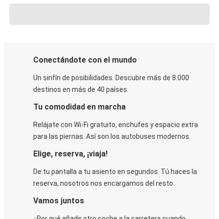
Conectándote con el mundo
Un sinfín de posibilidades. Descubre más de 8.000
destinos en más de 40 países.
Tu comodidad en marcha
Relájate con Wi-Fi gratuito, enchufes y espacio extra
para las piernas. Así son los autobuses modernos.
Elige, reserva, ¡viaja!
De tu pantalla a tu asiento en segundos. Tú haces la
reserva, nosotros nos encargamos del resto.
Vamos juntos
¿Por qué añadir otro coche a la carretera cuando