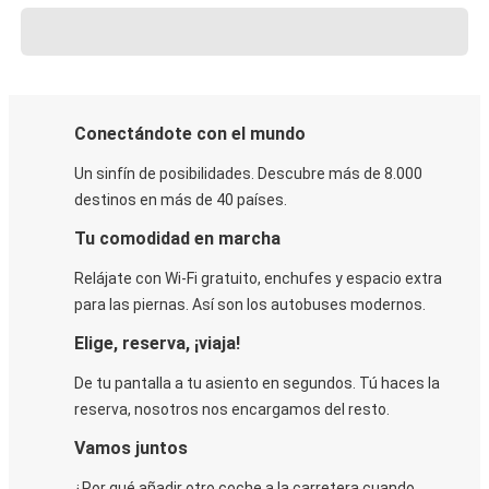
Conectándote con el mundo
Un sinfín de posibilidades. Descubre más de 8.000
destinos en más de 40 países.
Tu comodidad en marcha
Relájate con Wi-Fi gratuito, enchufes y espacio extra
para las piernas. Así son los autobuses modernos.
Elige, reserva, ¡viaja!
De tu pantalla a tu asiento en segundos. Tú haces la
reserva, nosotros nos encargamos del resto.
Vamos juntos
¿Por qué añadir otro coche a la carretera cuando