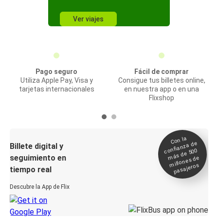
Ver viajes
Pago seguro
Fácil de comprar
Utiliza Apple Pay, Visa y
Consigue tus billetes online,
tarjetas internacionales
en nuestra app o en una
Flixshop
Con la
confianza de
Billete digital y
más de 500
seguimiento en
millones de
pasajeros
tiempo real
Descubre la App de Flix