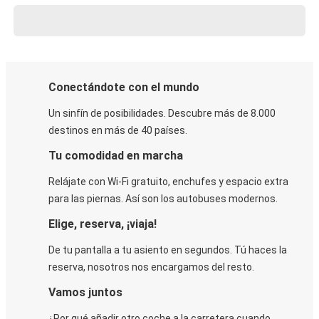
Conectándote con el mundo
Un sinfín de posibilidades. Descubre más de 8.000
destinos en más de 40 países.
Tu comodidad en marcha
Relájate con Wi-Fi gratuito, enchufes y espacio extra
para las piernas. Así son los autobuses modernos.
Elige, reserva, ¡viaja!
De tu pantalla a tu asiento en segundos. Tú haces la
reserva, nosotros nos encargamos del resto.
Vamos juntos
¿Por qué añadir otro coche a la carretera cuando