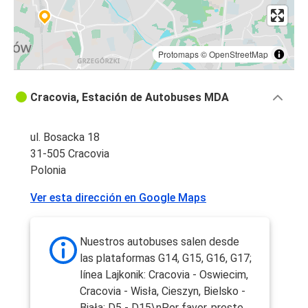
Protomaps
©
OpenStreetMap
Cracovia, Estación de Autobuses MDA
ul. Bosacka 18
31-505 Cracovia
Polonia
Ver esta dirección en Google Maps
Nuestros autobuses salen desde
las plataformas G14, G15, G16, G17;
línea Lajkonik: Cracovia - Oswiecim,
Cracovia - Wisła, Cieszyn, Bielsko -
Biała: D5 - D15\nPor favor, preste