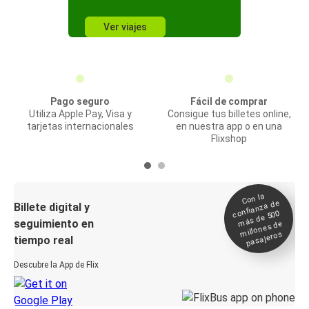
Ver viajes
Pago seguro
Fácil de comprar
Utiliza Apple Pay, Visa y
Consigue tus billetes online,
tarjetas internacionales
en nuestra app o en una
Flixshop
Con la
confianza de
Billete digital y
más de 500
seguimiento en
millones de
pasajeros
tiempo real
Descubre la App de Flix