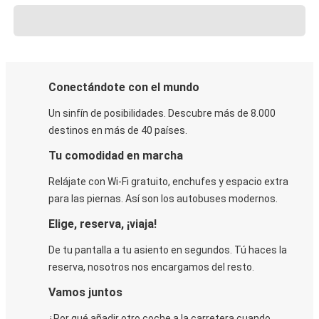
Conectándote con el mundo
Un sinfín de posibilidades. Descubre más de 8.000
destinos en más de 40 países.
Tu comodidad en marcha
Relájate con Wi-Fi gratuito, enchufes y espacio extra
para las piernas. Así son los autobuses modernos.
Elige, reserva, ¡viaja!
De tu pantalla a tu asiento en segundos. Tú haces la
reserva, nosotros nos encargamos del resto.
Vamos juntos
¿Por qué añadir otro coche a la carretera cuando