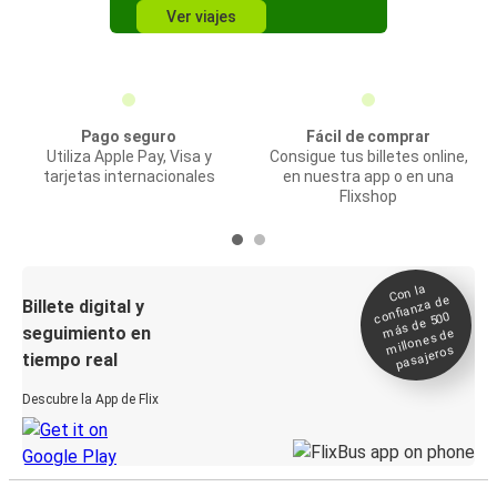
Ver viajes
Pago seguro
Fácil de comprar
Utiliza Apple Pay, Visa y
Consigue tus billetes online,
tarjetas internacionales
en nuestra app o en una
Flixshop
Con la
confianza de
Billete digital y
más de 500
seguimiento en
millones de
pasajeros
tiempo real
Descubre la App de Flix