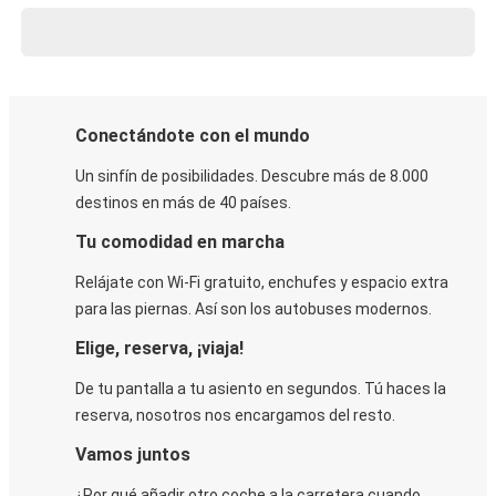
Conectándote con el mundo
Un sinfín de posibilidades. Descubre más de 8.000
destinos en más de 40 países.
Tu comodidad en marcha
Relájate con Wi-Fi gratuito, enchufes y espacio extra
para las piernas. Así son los autobuses modernos.
Elige, reserva, ¡viaja!
De tu pantalla a tu asiento en segundos. Tú haces la
reserva, nosotros nos encargamos del resto.
Vamos juntos
¿Por qué añadir otro coche a la carretera cuando