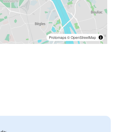
Protomaps
©
OpenStreetMap