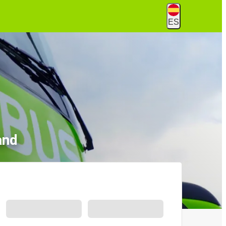
ES
and