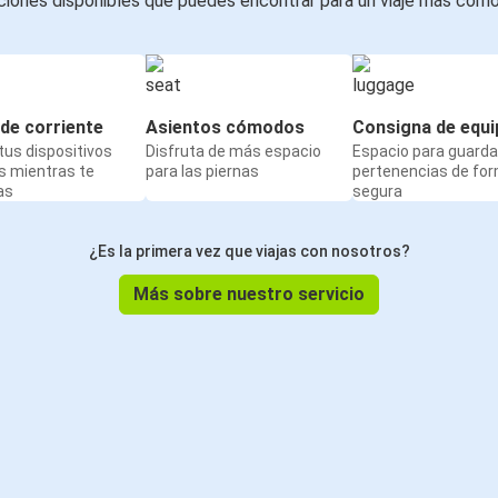
iones disponibles que puedes encontrar para un viaje más cóm
de corriente
Asientos cómodos
Consigna de equi
us dispositivos
Disfruta de más espacio
Espacio para guarda
s mientras te
para las piernas
pertenencias de fo
as
segura
¿Es la primera vez que viajas con nosotros?
Más sobre nuestro servicio