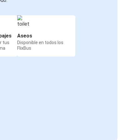
odo:
pajes
Aseos
r tus
Disponible en todos los
rma
FlixBus