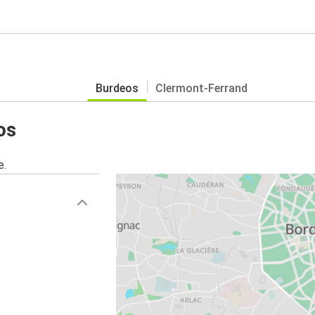
Burdeos
Clermont-Ferrand
os
e.