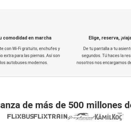
u comodidad en marcha
Elige, reserva, ¡viaja
te con Wi-Fi gratuito, enchufes y
De tu pantalla a tu asient
o extra para las piernas. Así son
segundos. Tú haces la res
los autobuses modernos.
nosotros nos encargamos del
ianza de más de 500 millones d