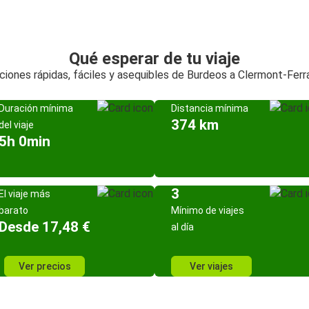
Qué esperar de tu viaje
ciones rápidas, fáciles y asequibles de Burdeos a Clermont-Ferr
Duración mínima
Distancia mínima
374 km
del viaje
5h 0min
3
El viaje más
barato
Mínimo de viajes
Desde 17,48 €
al día
Ver precios
Ver viajes