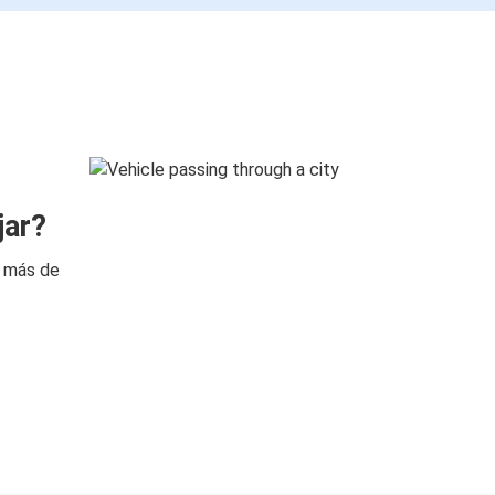
jar?
n más de