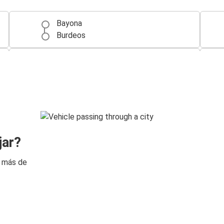
Bayona
Burdeos
París
Burdeos
Burdeos
Saint-Jean-de-Luz
Saint-Jean-de-Luz
jar?
Burdeos
n más de
Burdeos
Hendaya
Pau
Burdeos