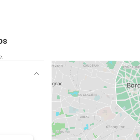
Clermont-Ferrand
Burdeos
Bilbao
os
Burdeos
e.
Burdeos
Marsella
Barcelona
Burdeos
Burdeos
La Rochelle
Burdeos
Lisboa