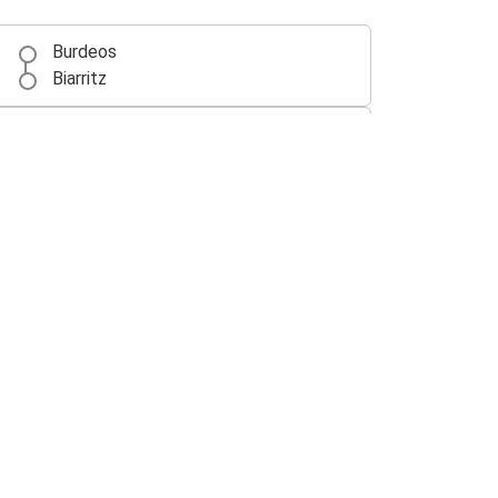
Burdeos
Biarritz
Burdeos
París
Burdeos
Toulouse
Lyon
Burdeos
Burdeos
Pau
Burdeos
San Sebastián