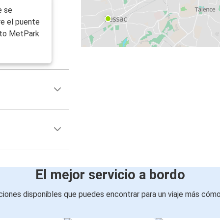
e se
Agen, Luisiana
re el puente
Burdeos
ento MetPark
Niza
Burdeos
Burdeos
Grenoble
Lisboa
Burdeos
Lila
El mejor servicio a bordo
Burdeos
iones disponibles que puedes encontrar para un viaje más cóm
Poitiers
Burdeos