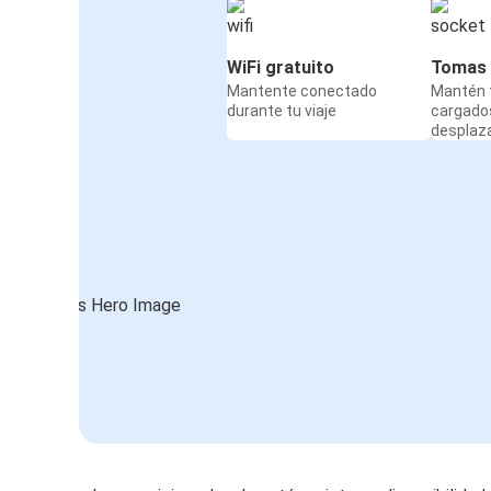
Tours
Burdeos
WiFi gratuito
Tomas 
Mantente conectado
Mantén t
durante tu viaje
cargado
Burdeos
desplaz
Poitiers
Burdeos
Brest
Burdeos
Lorient
Lorient
Burdeos
Aeropuerto de Toulouse-Blagnac
Burdeos