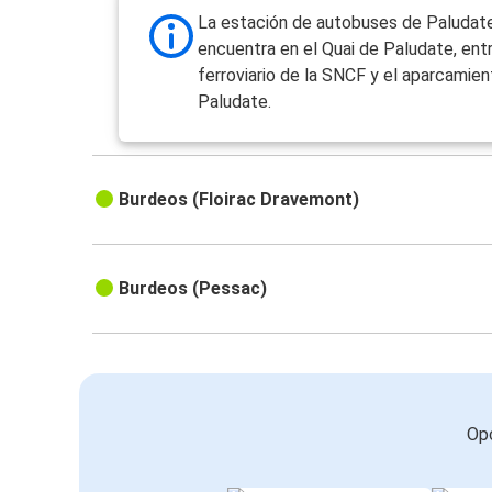
La estación de autobuses de Paludat
Burdeos
encuentra en el Quai de Paludate, ent
Niort
ferroviario de la SNCF y el aparcami
Paludate.
Burdeos
Montpellier
Burdeos (Floirac Dravemont)
Grenoble
Burdeos
Burdeos
Burdeos (Pessac)
Bruselas
Burdeos
Niza
Opc
Bruselas
Burdeos