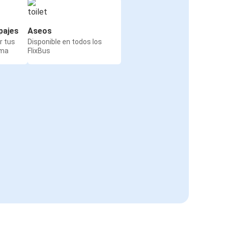
Burdeos
Lila
pajes
Aseos
r tus
Disponible en todos los
rma
FlixBus
Burdeos
Tours
Périgueux
Burdeos
Burdeos
Tolón
Tolón
Burdeos
Burdeos
Aeropuerto de Toulouse-Blagnac