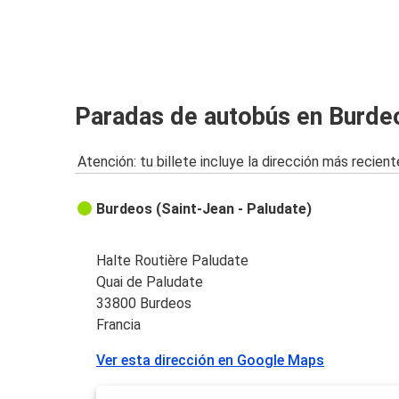
Burdeos
Bilbao
Rennes
Paradas de autobús en Burde
Burdeos
Atención: tu billete incluye la dirección más recient
Marsella
Burdeos
Burdeos (Saint-Jean - Paludate)
Burdeos
Barcelona
Halte Routière Paludate
Quai de Paludate
San Sebastián
33800 Burdeos
Burdeos
Francia
Ver esta dirección en Google Maps
Niort
Burdeos