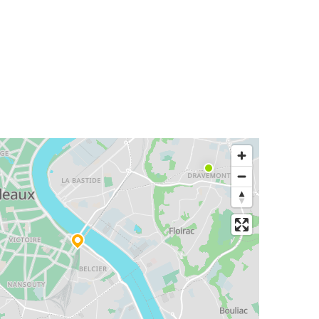
Burdeos
Clermont-Ferrand
Burdeos
Rennes
Hendaya
Burdeos
La Rochelle
Burdeos
Burdeos
Madrid
Madrid
Burdeos