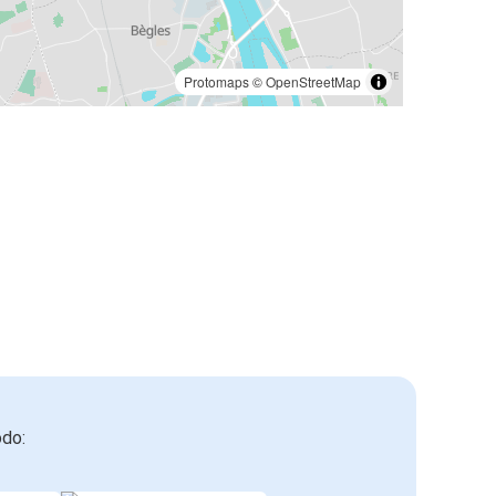
Burdeos
Agen, Luisiana
Protomaps
©
OpenStreetMap
Montpellier
Burdeos
Burdeos
Oporto
Perpignan
Burdeos
Burdeos
Perpignan
odo:
Estrasburgo
Burdeos