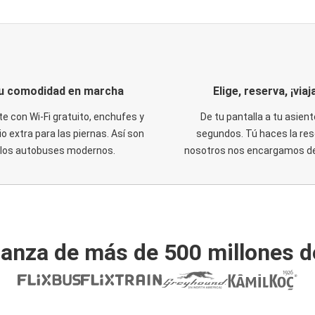
u comodidad en marcha
Elige, reserva, ¡viaja
te con Wi-Fi gratuito, enchufes y
De tu pantalla a tu asient
o extra para las piernas. Así son
segundos. Tú haces la res
los autobuses modernos.
nosotros nos encargamos del
ianza de más de 500 millones d