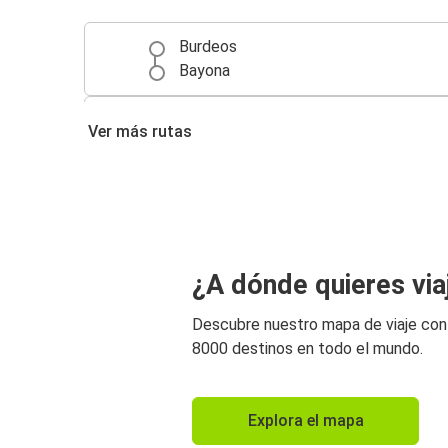
Burdeos
Bayona
Biarritz
Ver más rutas
Burdeos
Toulouse
Burdeos
Nantes
¿A dónde quieres via
Burdeos
Descubre nuestro mapa de viaje co
Burdeos
8000 destinos en todo el mundo.
Lyon
Burdeos
Explora el mapa
Nantes