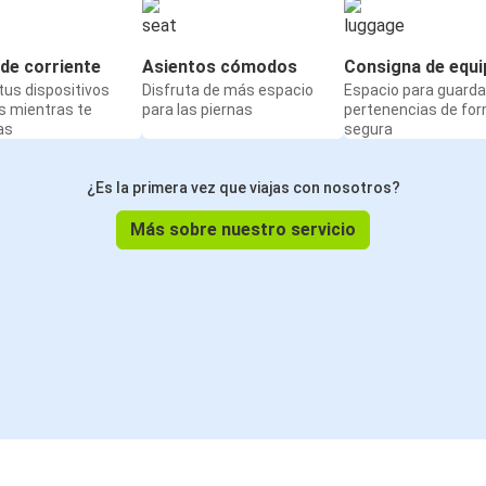
Burdeos
Lourdes
de corriente
Asientos cómodos
Consigna de equi
us dispositivos
Disfruta de más espacio
Espacio para guarda
s mientras te
para las piernas
pertenencias de fo
Burdeos
as
segura
Brive-la-Gaillarde
¿Es la primera vez que viajas con nosotros?
Burdeos
Périgueux
Más sobre nuestro servicio
Oporto
Burdeos
Brive-la-Gaillarde
Burdeos
Lourdes
Burdeos